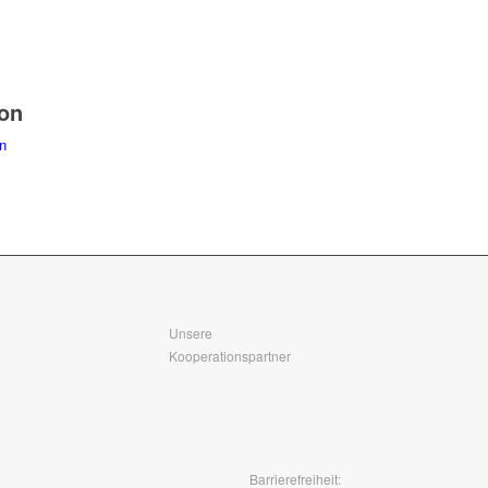
ion
n
Unsere
Kooperationspartner
Barrierefreiheit: