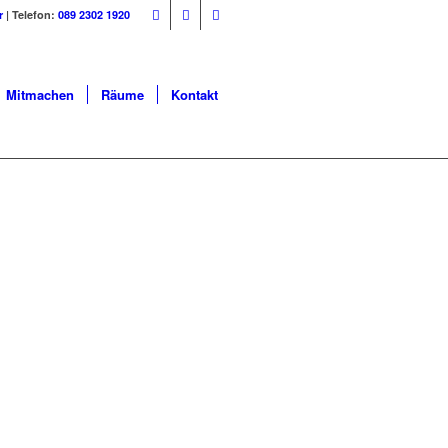
r
| Telefon:
089 2302 1920
Mitmachen
Räume
Kontakt