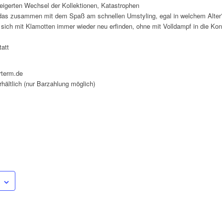
steigerten Wechsel der Kollektionen, Katastrophen
ht das zusammen mit dem Spaß am schnellen Umstyling, egal in welchem Alter
ich mit Klamotten immer wieder neu erfinden, ohne mit Volldampf in die Kons
tatt
rterm.de
hältlich (nur Barzahlung möglich)