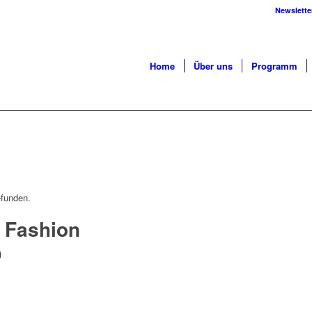
Newslette
Home
Über uns
Programm
efunden.
t Fashion
0