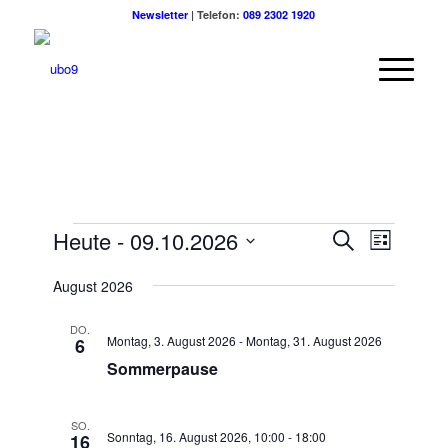
Newsletter
| Telefon:
089 2302 1920
Veranstaltungen
Veransta
Veranst
Heute
 - 
09.10.2026
Suche
Liste
Ansicht
Suche
Datum
Navigat
August 2026
wählen.
und
Ansichten
DO.
Montag, 3. August 2026
-
Montag, 31. August 2026
6
Navigatio
Sommerpause
SO.
Sonntag, 16. August 2026, 10:00
-
18:00
16