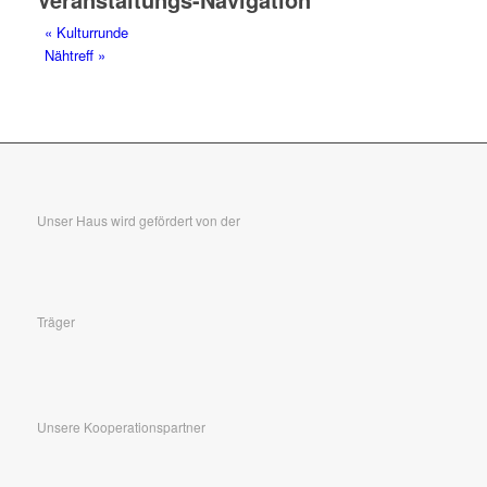
«
Kulturrunde
Nähtreff
»
Unser Haus wird gefördert von der
Träger
Unsere Kooperationspartner