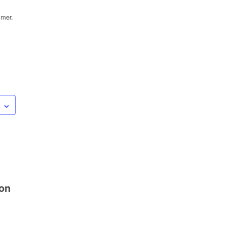
mer.
ion