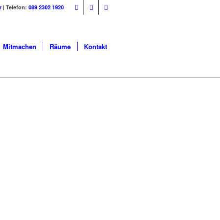
r
| Telefon:
089 2302 1920
Mitmachen
Räume
Kontakt