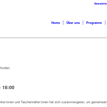
Newslette
Home
Über uns
Programm
efunden.
-
18:00
worker:innen und Taschennäher:innen hat sich zusammengetan, um gemeinsam