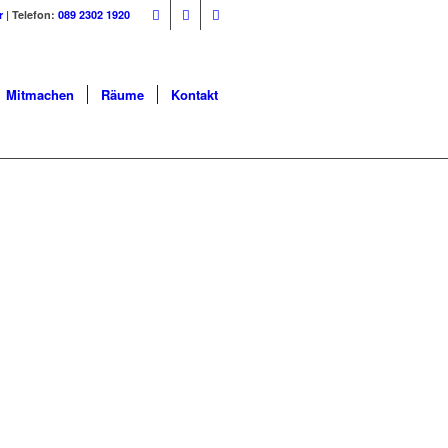
r
| Telefon:
089 2302 1920
Mitmachen
Räume
Kontakt