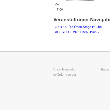
Zeit:
17:00
Veranstaltungs-Navigat
«
5 x 15. Die Open Stage im ubo9
AUSSTELLUNG: Deep Down
»
Unser Haus wird
Träger
gefördert von der