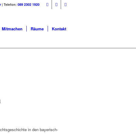
r
| Telefon:
089 2302 1920
Mitmachen
Räume
Kontakt
a
achtsgeschichte in den bayerisch-