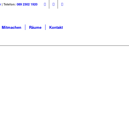
r
| Telefon:
089 2302 1920
Mitmachen
Räume
Kontakt