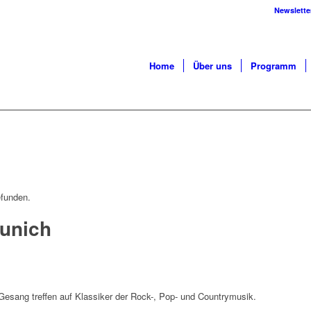
Newslette
Home
Über uns
Programm
efunden.
Munich
 Gesang treffen auf Klassiker der Rock-, Pop- und Countrymusik.