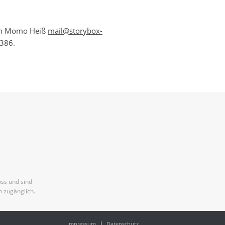
 an Momo Heiß
mail@storybox-
6386.
ss und sind
n zugänglich.
Impressum
Datenschutz