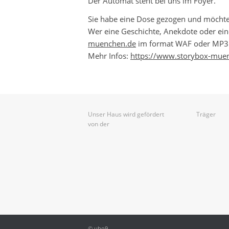
Der Automat steht bei uns im Foyer.
Sie habe eine Dose gezogen und möcht
Wer eine Geschichte, Anekdote oder ei
muenchen.de
im format WAF oder MP3 o
Mehr Infos:
https://www.storybox-muen
Unser Haus wird gefördert
Träger
von der
© ubo9