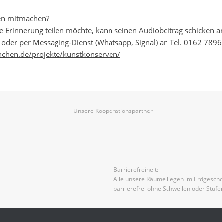
en mitmachen?
ne Erinnerung teilen möchte, kann seinen Audiobeitrag schicken
der per Messaging-Dienst (Whatsapp, Signal) an Tel. 0162 789
chen.de/projekte/kunstkonserven/
Unsere Kooperationspartner
Barrierefreiheit:
Alle unsere Räume liegen im Erdgescho
barrierefrei ohne Schwellen oder Stufe